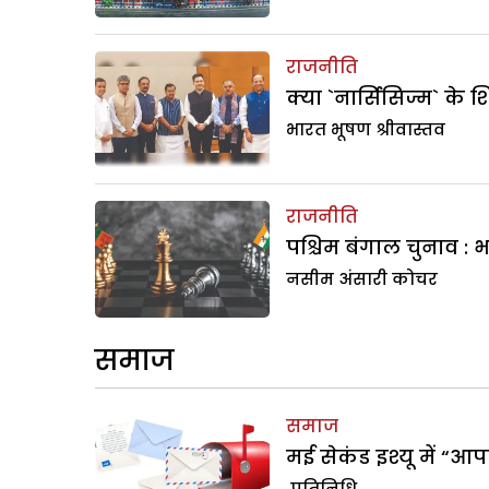
राजनीति
क्या `नार्सिसिज्म` के श
भारत भूषण श्रीवास्तव
राजनीति
पश्चिम बंगाल चुनाव : 
नसीम अंसारी कोचर
समाज
समाज
मई सेकंड इश्यू में “आ
प्रतिनिधि