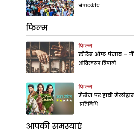
संपादकीय
फिल्म
फिल्म
लौरेंस औफ पंजाब – गैं
शांतिस्वरूप त्रिपाठी
फिल्म
मैसेज पर हावी मैलोड्रा
प्रतिनिधि
आपकी समस्याएं