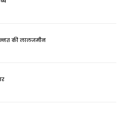
्बे
 जन्नत की लालजमीन
ार