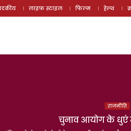
ई-मैगज़ीन
ऑडियो 
पादकीय
लाइफ स्टाइल
फिल्म
हेल्थ
क
राजनीति
चुनाव आयोग के धुएं म