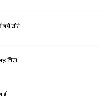
ं नहीं सीते
y: चिंता
भाई