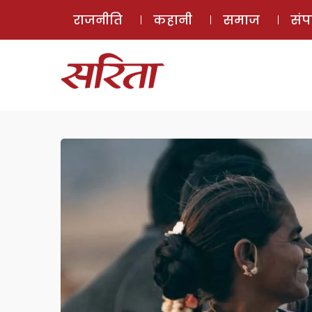
राजनीति
कहानी
समाज
सं