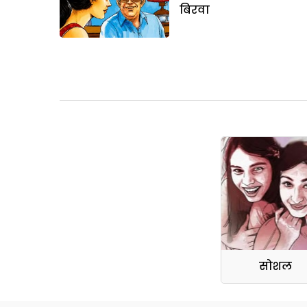
बिरवा
सोशल