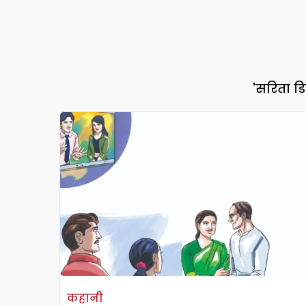
'सरिता डि
कहानी