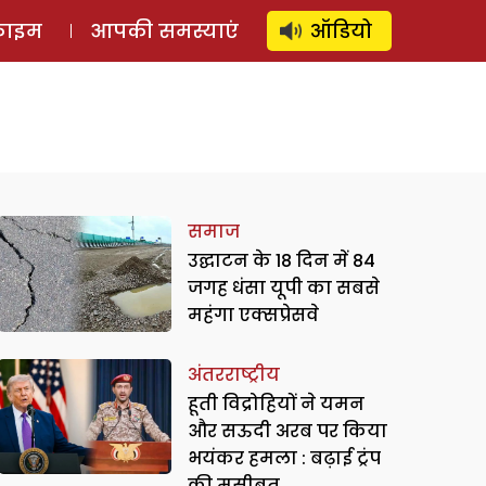
⚲
स्टोरी
लॉग इन
SUBSCRIBE
्राइम
आपकी समस्याएं
ऑडियो
समाज
उद्घाटन के 18 दिन में 84
जगह धंसा यूपी का सबसे
महंगा एक्सप्रेसवे
अंतरराष्ट्रीय
हूती विद्रोहियों ने यमन
और सऊदी अरब पर किया
भयंकर हमला : बढ़ाई ट्रंप
की मुसीबत