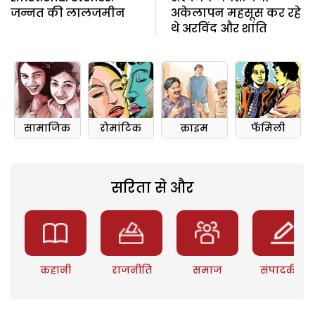
जन्नत की लालजमीन
अकेलापन महसूस कर रहे
थे अरविंद और शांति
सामाजिक
रोमांटिक
क्राइम
फॅमिली
सरिता से और
कहानी
राजनीति
समाज
संपादकीय