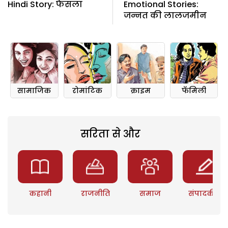
Hindi Story: फैसला
Emotional Stories:
जन्नत की लालजमीन
सामाजिक
रोमांटिक
क्राइम
फॅमिली
सरिता से और
कहानी
राजनीति
समाज
संपादकीय