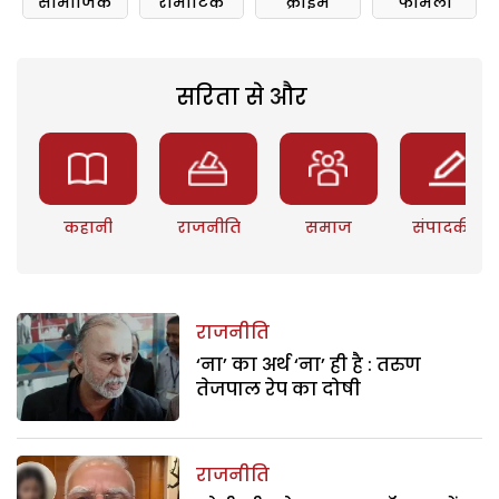
सामाजिक
रोमांटिक
क्राइम
फॅमिली
सरिता से और
कहानी
राजनीति
समाज
संपादकीय
राजनीति
‘ना’ का अर्थ ‘ना’ ही है : तरुण
तेजपाल रेप का दोषी
राजनीति