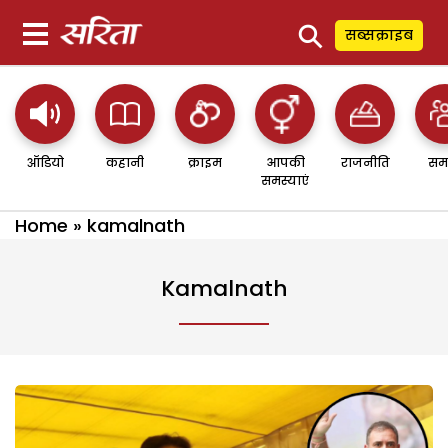
⚲
सब्सक्राइब
ऑडियो
कहानी
क्राइम
आपकी
राजनीति
सम
समस्याएं
Home
»
kamalnath
Kamalnath