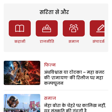
सरिता से और
कहानी
राजनीति
समाज
संपादकीय
फिल्म
अंधविश्वास या टोटका – महा बजट
की ‘रामायण’ की रिलीज पर महा
कन्फ्यूजन
समाज
नेहा बोरा के चेहरे पर कालिख नहीं,
यह संस्कृति की गंदगी है