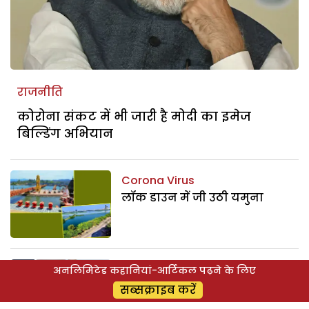
राजनीति
कोरोना संकट में भी जारी है मोदी का इमेज
बिल्डिंग अभियान
Corona Virus
लॉक डाउन में जी उठी यमुना
Corona Virus
अनलिमिटेड कहानियां-आर्टिकल पढ़ने के लिए
#coronavirus: लॉकडाउन में रहे
सब्सक्राइब करें
स्ट्रैस-फ्री