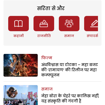
सरिता से और
कहानी
राजनीति
समाज
संपादकीय
फिल्म
अंधविश्वास या टोटका – महा बजट
की ‘रामायण’ की रिलीज पर महा
कन्फ्यूजन
समाज
नेहा बोरा के चेहरे पर कालिख नहीं,
यह संस्कृति की गंदगी है