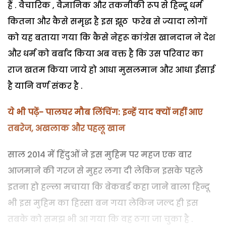
हैं . वैचारिक , वैज्ञानिक और तकनीकी रूप से हिन्दू धर्म
कितना और कैसे समृद्ध है इस झूठ फरेब से ज्यादा लोगों
को यह बताया गया कि कैसे नेहरू कांग्रेस खानदान ने देश
और धर्म को बर्बाद किया अब वक्त है कि उस परिवार का
राज खतम किया जाये हो आधा मुसलमान और आधा ईसाई
है यानि वर्ण संकर है .
ये भी पढ़ें-
पालघर मौब लिंचिंग: इन्हें याद क्यों नहीं आए
तबरेज, अखलाक और पहलू खान
साल 2014 में हिंदुओं ने इस मुहिम पर महज एक बार
आजमाने की गरज से मुहर लगा दी लेकिन इसके पहले
इतना हो हल्ला मचाया कि बेकबर्ड कहा जाने बाला हिन्दू
भी इस मुहिम का हिस्सा बन गया लेकिन जल्द ही इस
तबके को समझ भी आ गया कि वह ठगा जा चुका है .