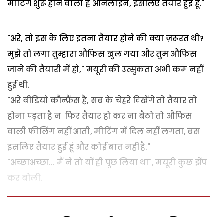
मीटिंग शुरू होने वाली है औनलाइन, इसलिए तैयार हुई हूं."
"अरे, तो इस के लिए इतना तैयार होने की क्या ज़रूरत थी?
मुझे तो लगा तुम्हारा औफिस खुल गया और तुम औफिस
जाने की तैयारी में हो," मयूरी की उत्सुकता अभी कम नहीं
हुई थी.
"अरे वीडियो कौन्फ्रैंस है, सब के चेहरे दिखेंगे तो तैयार तो
होना पड़ता है न. फिर तैयार हो कर ना बैठो तो औफिस
वाली फीलिंग नहीं आती, मीटिंग में दिल नहीं लगता, बस
इसलिए तैयार हुई हूं और कोई बात नहीं है."
"अच्छाअच्छा... मैं ने तो यों ही पूछ लिया था", मयूरी कुछ झेंप
कर बोली.