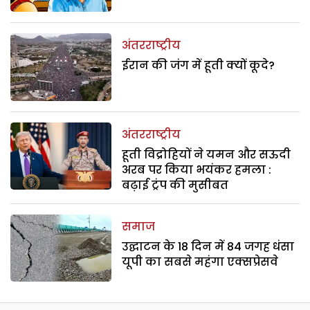
अंतरराष्ट्रीय
ईरान की जंग में हूती क्यों कूदे?
अंतरराष्ट्रीय
हूती विद्रोहियों ने यमन और सऊदी
अरब पर किया भयंकर हमला :
बढ़ाई ट्रंप की मुसीबत
समाज
उद्घाटन के 18 दिन में 84 जगह धंसा
यूपी का सबसे महंगा एक्सप्रेसवे