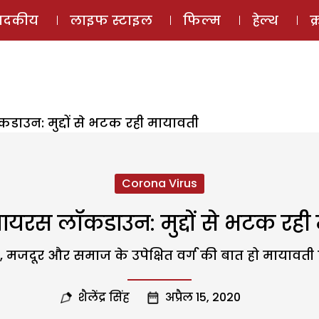
ई-मैगज़ीन
ऑडियो 
पादकीय
लाइफ स्टाइल
फिल्म
हेल्थ
क
ाउन: मुद्दों से भटक रही मायावती
Corona Virus
ायरस लॉकडाउन: मुद्दों से भटक रही
ीब, मजदूर और समाज के उपेक्षित वर्ग की बात हो मायावती प
शैलेंद्र सिंह
अप्रैल 15, 2020