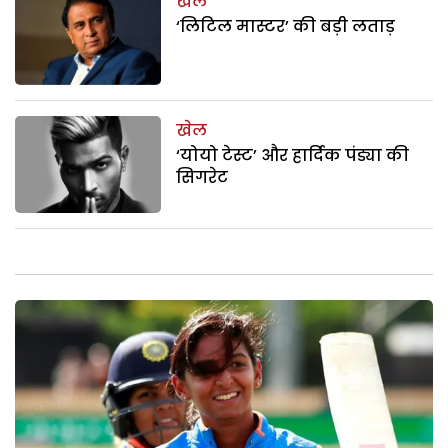
खेल
‘लिटिल मास्टर’ की बड़ी लताड़
खेल
‘योयो टेस्ट’ और हार्दिक पंड्या की
सिगरेट