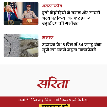
अंतरराष्ट्रीय
हूती विद्रोहियों ने यमन और सऊदी
अरब पर किया भयंकर हमला :
बढ़ाई ट्रंप की मुसीबत
समाज
उद्घाटन के 18 दिन में 84 जगह धंसा
यूपी का सबसे महंगा एक्सप्रेसवे
अनलिमिटेड कहानियां-आर्टिकल पढ़ने के लिए
सब्सक्राइब करें