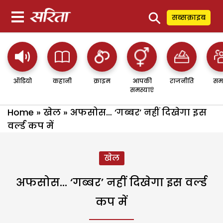
⚲
सब्सक्राइब
ऑडियो
कहानी
क्राइम
आपकी
राजनीति
सम
समस्याएं
Home
»
खेल
»
अफसोस… ‘गब्बर’ नहीं दिखेगा इस
वर्ल्ड कप में
खेल
अफसोस… ‘गब्बर’ नहीं दिखेगा इस वर्ल्ड
कप में