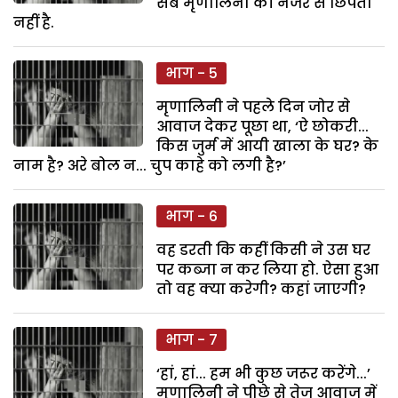
सब मृणालिनी की नजर से छिपता
नहीं है.
भाग - 5
मृणालिनी ने पहले दिन जोर से
आवाज देकर पूछा था, ‘ऐ छोकरी...
किस जुर्म में आयी खाला के घर? के
नाम है? अरे बोल न... चुप काहे को लगी है?’
भाग - 6
वह डरती कि कहीं किसी ने उस घर
पर कब्जा न कर लिया हो. ऐसा हुआ
तो वह क्या करेगी? कहां जाएगी?
भाग - 7
‘हां, हां... हम भी कुछ जरूर करेंगे...’
मृणालिनी ने पीछे से तेज आवाज में