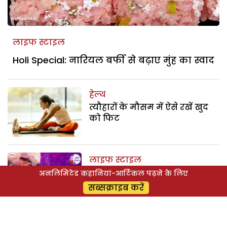
लाइफ स्टाइल
Holi Special: नारियल बर्फी से बढ़ाए मुंह का स्वाद
हेल्थ
त्यौहारों के मौसम में ऐसे रखें खुद
को फिट
लाइफ स्टाइल
Holi के रंगों से आंखों को बचाएं,
अनलिमिटेड कहानियां-आर्टिकल पढ़ने के लिए
फॉलो करें ये टिप्स
सब्सक्राइब करें
लाइफ स्टाइल