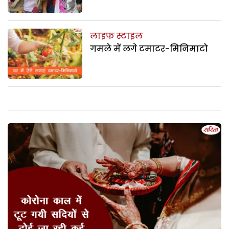
लाइफ स्टाइल
गमले में लगे टमाटर-मिनिमाटो