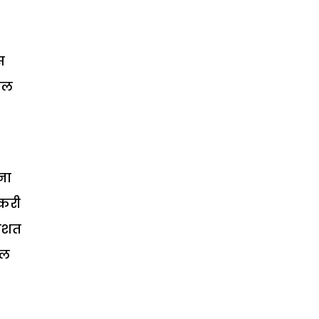
स
यबल
ना
ौकरी
तिशत
ेल