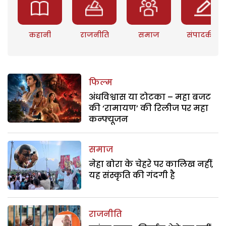
कहानी
राजनीति
समाज
संपादकीय
फिल्म
अंधविश्वास या टोटका – महा बजट
की ‘रामायण’ की रिलीज पर महा
कन्फ्यूजन
समाज
नेहा बोरा के चेहरे पर कालिख नहीं,
यह संस्कृति की गंदगी है
राजनीति