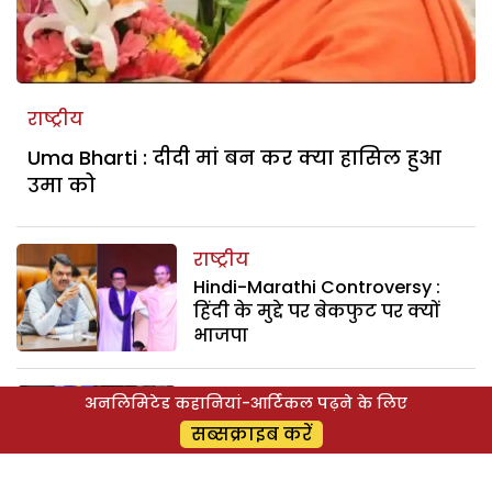
राष्ट्रीय
Uma Bharti : दीदी मां बन कर क्या हासिल हुआ
उमा को
राष्ट्रीय
Hindi-Marathi Controversy :
हिंदी के मुद्दे पर बेकफुट पर क्यों
भाजपा
राष्ट्रीय
अनलिमिटेड कहानियां-आर्टिकल पढ़ने के लिए
Politics : उत्तर प्रदेश की सियासत में
सब्सक्राइब करें
मुस्लिम नेताओं की भागीदारी