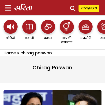
⚲
सब्सक्राइब
ऑडियो
कहानी
क्राइम
आपकी
राजनीति
सम
समस्याएं
Home
»
chirag paswan
Chirag Paswan