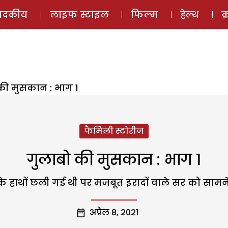
ई-मैगज़ीन
ऑडियो 
पादकीय
लाइफ स्टाइल
फिल्म
हेल्थ
क
की मुसकान : भाग 1
फैमिली स्टोरीज
गुलाबो की मुसकान : भाग 1
 के हाथों छली गई थी पर मजबूत इरादों वाले सर को सामन
अप्रैल 8, 2021