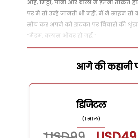
ओह, मिट्टी, पानी और बोली में इतनी ताकत हो
पर मैं तो उन्हें जानती भी नहीं. मैं ने साइन त
सोच कर अपने को झटका पर विचारों की शृंखला
‘‘मैडम, क्लास ओवर हो गई.’’
आगे की कहानी पढ
डिजिटल
(1 साल)
USD99
USD49