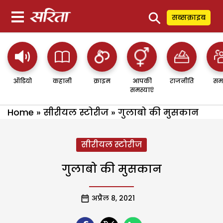
⚲
सब्सक्राइब
ऑडियो
कहानी
क्राइम
आपकी
राजनीति
सम
समस्याएं
Home
»
सीरीयल स्टोरीज
»
गुलाबो की मुसकान
सीरीयल स्टोरीज
गुलाबो की मुसकान
अप्रैल 8, 2021