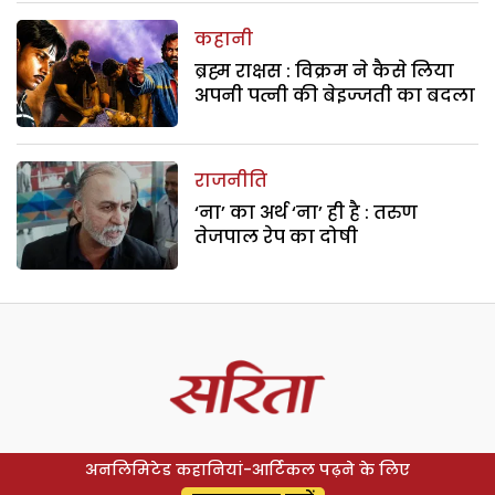
कहानी
ब्रह्म राक्षस : विक्रम ने कैसे लिया
अपनी पत्नी की बेइज्जती का बदला
राजनीति
‘ना’ का अर्थ ‘ना’ ही है : तरुण
तेजपाल रेप का दोषी
अनलिमिटेड कहानियां-आर्टिकल पढ़ने के लिए