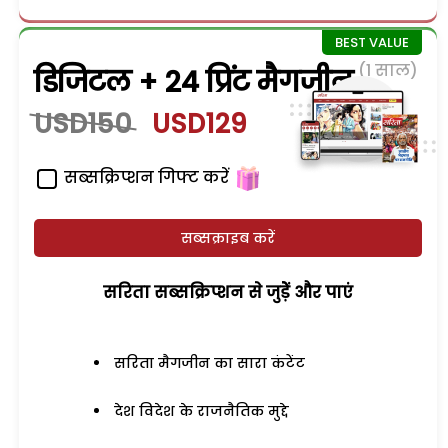
(1 साल)
डिजिटल + 24 प्रिंट मैगजीन
USD150
USD129
सब्सक्रिप्शन गिफ्ट करें
सब्सक्राइब करें
सरिता सब्सक्रिप्शन से जुड़ेें और पाएं
सरिता मैगजीन का सारा कंटेंट
देश विदेश के राजनैतिक मुद्दे