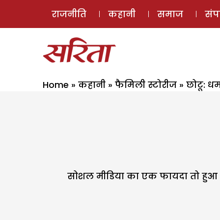
राजनीति
कहानी
समाज
सं
Home
»
कहानी
»
फैमिली स्टोरीज
»
छोटू: धर
सोशल मीडिया का एक फायदा तो हुआ क