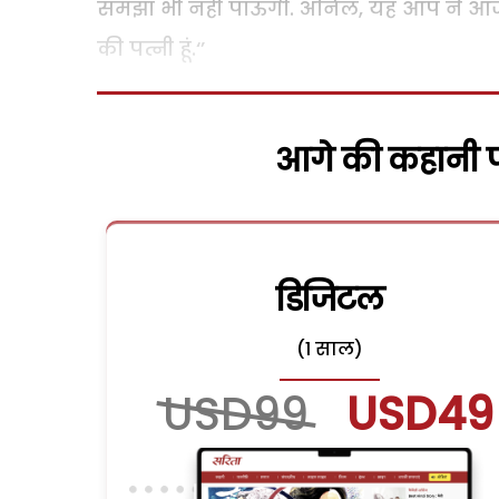
समझा भी नहीं पाऊंगी. अनिल, यह आप ने आज 
की पत्नी हूं.‘’
आगे की कहानी पढ
डिजिटल
(1 साल)
USD99
USD49