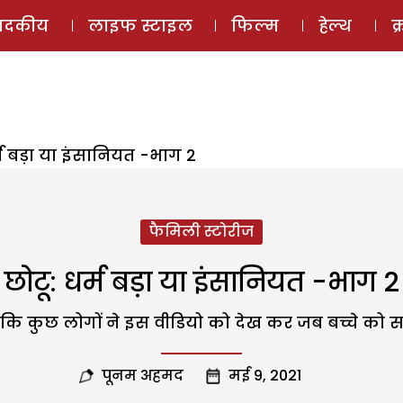
ई-मैगज़ीन
ऑडियो 
पादकीय
लाइफ स्टाइल
फिल्म
हेल्थ
क
्म बड़ा या इंसानियत -भाग 2
फैमिली स्टोरीज
छोटू: धर्म बड़ा या इंसानियत -भाग 2
ि कुछ लोगों ने इस वीडियो को देख कर जब बच्चे को स
पूनम अहमद
मई 9, 2021