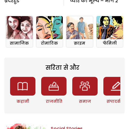
ब्रदरहुड
प्यार का मूल्य – भाग 2
सामाजिक
रोमांटिक
क्राइम
फॅमिली
सरिता से और
कहानी
राजनीति
समाज
संपादकीय
Social Stories