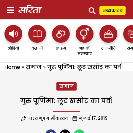
⚲
सब्सक्राइब
ऑडियो
कहानी
क्राइम
आपकी
राजनीति
सम
समस्याएं
Home
»
समाज
»
गुरु पूर्णिमा: लूट खसोट का पर्व!
समाज
गुरु पूर्णिमा: लूट खसोट का पर्व!
भारत भूषण श्रीवास्तव
जुलाई 17, 2019