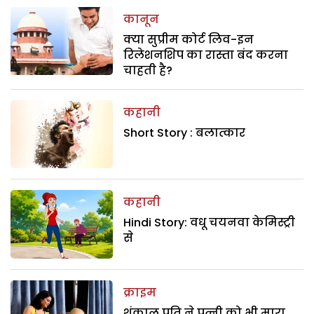
कानून
क्या सुप्रीम कोर्ट लिव-इन
रिलेशनशिप का रास्ता बंद करना
चाहती है?
कहानी
Short Story : बलात्कार
कहानी
Hindi Story: वधू चयनवा केमिस्ट्री
से
क्राइम
शंकालु पति ने पत्नी को भी मारा,