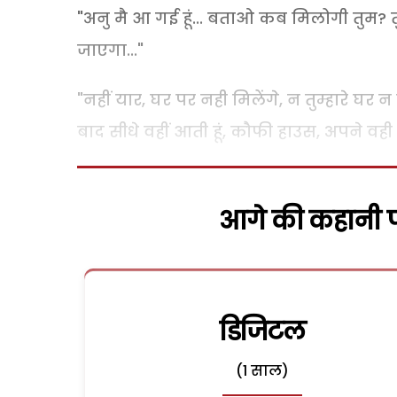
"अनु मै आ गई हूं... बताओ कब मिलोगी तुम? 
जाएगा..."
"नहीं यार, घर पर नही मिलेंगे, न तुम्हारे घर न 
बाद सीधे वहीं आती हूं, कौफी हाउस, अपने वही पुरान
आगे की कहानी पढ
डिजिटल
(1 साल)