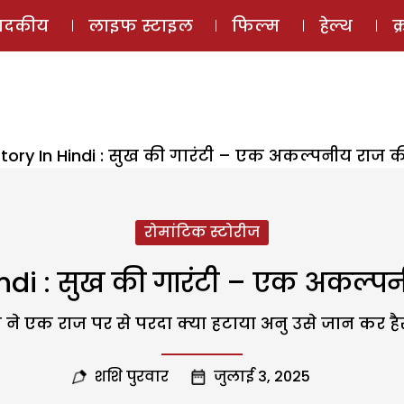
ई-मैगज़ीन
ऑडियो 
पादकीय
लाइफ स्टाइल
फिल्म
हेल्थ
क
tory In Hindi : सुख की गारंटी – एक अकल्पनीय राज 
रोमांटिक स्टोरीज
indi : सुख की गारंटी – एक अकल्प
 ने एक राज पर से परदा क्या हटाया अनु उसे जान कर है
शशि पुरवार
जुलाई 3, 2025