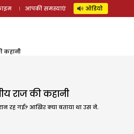
⚲
स्टोरी
लॉग इन
SUBSCRIBE
्राइम
आपकी समस्याएं
ऑडियो
की कहानी
नीय राज की कहानी
रान रह गई? आखिर क्या बताया था उस ने.