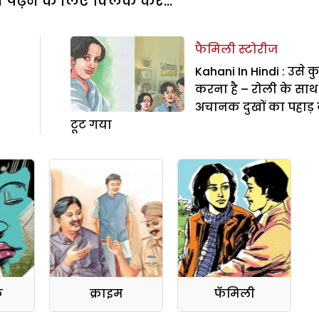
पढ़ने के लिए क्लिक करें...
फैमिली स्टोरीज
Kahani In Hindi : उसे क
करना है – रोली के साथ
अचानक दुखों का पहाड़ क
टूट गया
क
क्राइम
फॅमिली