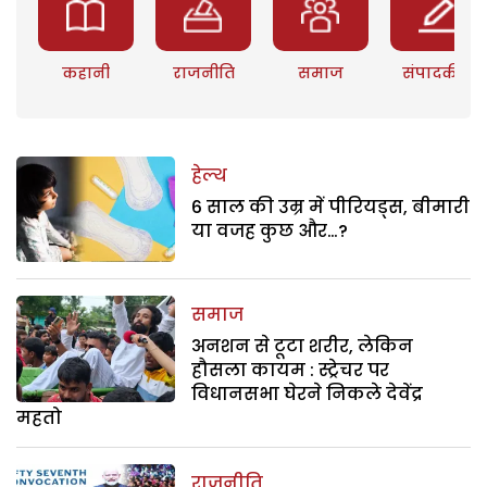
कहानी
राजनीति
समाज
संपादकीय
हेल्थ
6 साल की उम्र में पीरियड्स, बीमारी
या वजह कुछ और…?
समाज
अनशन से टूटा शरीर, लेकिन
हौसला कायम : स्ट्रेचर पर
विधानसभा घेरने निकले देवेंद्र
महतो
राजनीति