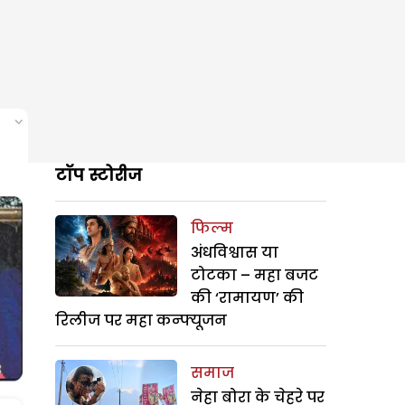
टॉप स्टोरीज
फिल्म
अंधविश्वास या
टोटका – महा बजट
की ‘रामायण’ की
रिलीज पर महा कन्फ्यूजन
समाज
नेहा बोरा के चेहरे पर