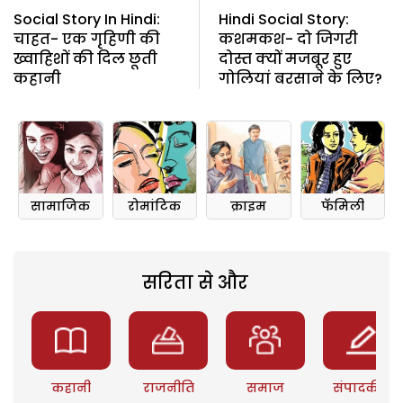
Social Story In Hindi:
Hindi Social Story:
चाहत- एक गृहिणी की
कशमकश- दो जिगरी
ख्वाहिशों की दिल छूती
दोस्त क्यों मजबूर हुए
कहानी
गोलियां बरसाने के लिए?
सामाजिक
रोमांटिक
क्राइम
फॅमिली
सरिता से और
कहानी
राजनीति
समाज
संपादकीय