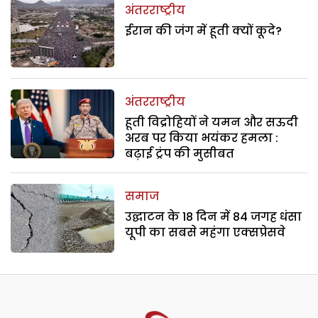
अंतरराष्ट्रीय
ईरान की जंग में हूती क्यों कूदे?
अंतरराष्ट्रीय
हूती विद्रोहियों ने यमन और सऊदी
अरब पर किया भयंकर हमला :
बढ़ाई ट्रंप की मुसीबत
समाज
उद्घाटन के 18 दिन में 84 जगह धंसा
यूपी का सबसे महंगा एक्सप्रेसवे