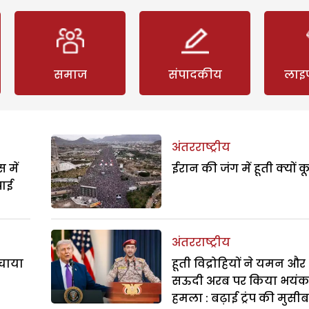
समाज
संपादकीय
लाइ
अंतरराष्ट्रीय
 में
ईरान की जंग में हूती क्यों क
पाई
अंतरराष्ट्रीय
बचाया
हूती विद्रोहियों ने यमन और
सऊदी अरब पर किया भयं
हमला : बढ़ाई ट्रंप की मुसी