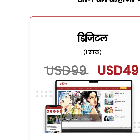
डिजिटल
(1 साल)
USD99
USD49