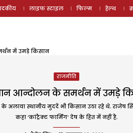
ई-मैगज़ीन
ऑडियो 
पादकीय
लाइफ स्टाइल
फिल्म
हेल्थ
क
थन में उमड़े किसान
राजनीति
न आन्दोलन के समर्थन में उमड़े 
 अलावा स्थानीय मुददें भी किसान उठा रहे थे. राजेष सिंह
कहा ‘कांट्रैक्ट फार्मिग‘ देष के हित में नहीं है.