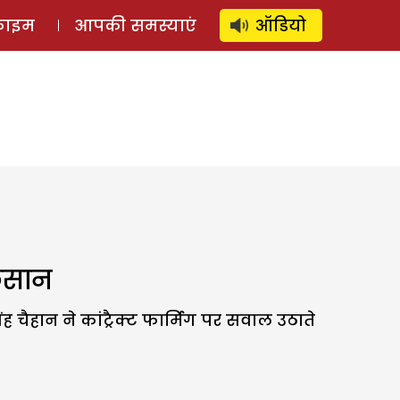
⚲
स्टोरी
लॉग इन
SUBSCRIBE
्राइम
आपकी समस्याएं
ऑडियो
किसान
 चैहान ने कांट्रैक्ट फार्मिग पर सवाल उठाते