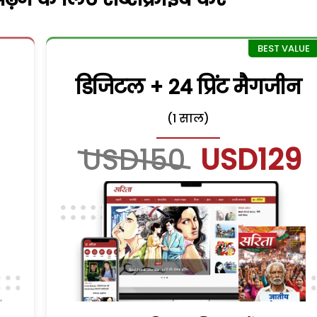
डिजिटल + 24 प्रिंट मैगजीन
(1 साल)
USD150
USD129