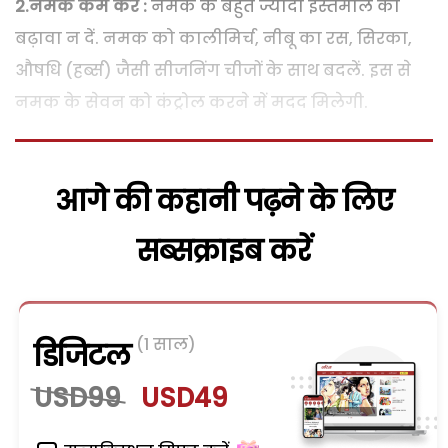
2.नमक कम करें :
नमक के बहुत ज्यादा इस्तेमाल को
बढ़ावा न दें. नमक को कालीमिर्च, नीबू का रस, सिरका,
औषधि (हर्ब्स) जैसी सीजनिंग चीजों के साथ बदलें. इस से
नमक के सेवन को कंट्रोल करने में मदद मिलेगी.
आगे की कहानी पढ़ने के लिए
सब्सक्राइब करें
(1 साल)
डिजिटल
USD99
USD49