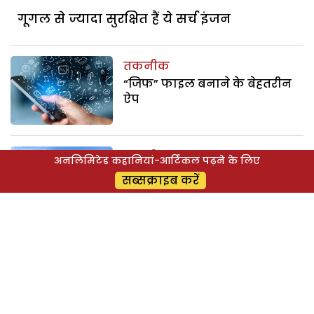
गूगल से ज्यादा सुरक्षित हैं ये सर्च इंजन
तकनीक
“जिफ” फाइल बनाने के बेहतरीन
ऐप
तकनीक
अनलिमिटेड कहानियां-आर्टिकल पढ़ने के लिए
एयर इंडिया अपने प्लेन में दे सकती
सब्सक्राइब करें
है वाई-फाई
तकनीक
इमेज के जरिये ऐसे करें गूगल सर्च