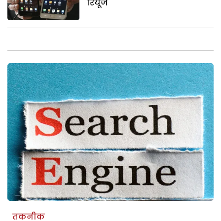
रियूज
तकनीक