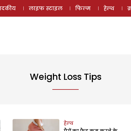
ई-मैगज़ीन
ऑडियो 
पादकीय
लाइफ स्टाइल
फिल्म
हेल्थ
क
Weight Loss Tips
हेल्थ