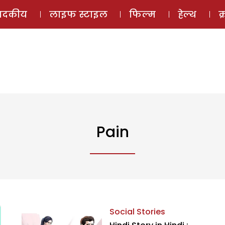
ई-मैगज़ीन
ऑडियो 
पादकीय
लाइफ स्टाइल
फिल्म
हेल्थ
क
Pain
Social Stories