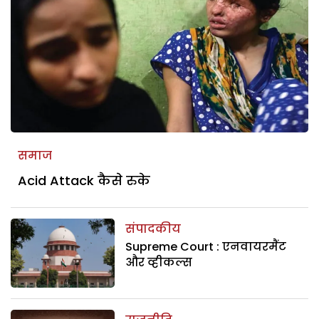
समाज
Acid Attack कैसे रुके
संपादकीय
Supreme Court : एनवायरमैंट
और व्हीकल्स