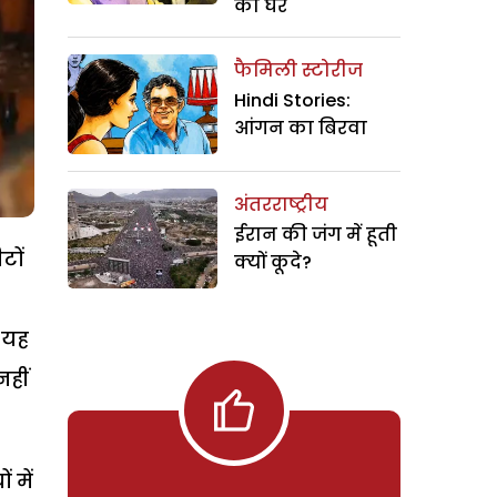
का घर
फैमिली स्टोरीज
Hindi Stories:
आंगन का बिरवा
अंतरराष्ट्रीय
ईरान की जंग में हूती
टों
क्यों कूदे?
े यह
नहीं
 में