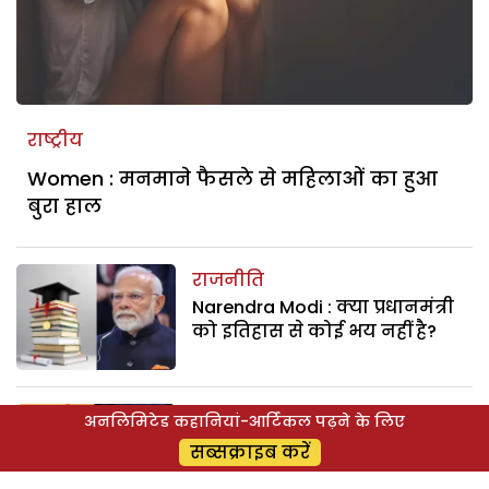
राष्ट्रीय
Women : मनमाने फैसले से महिलाओं का हुआ
बुरा हाल
राजनीति
Narendra Modi : क्या प्रधानमंत्री
को इतिहास से कोई भय नहीं है?
अंतरराष्ट्रीय
अनलिमिटेड कहानियां-आर्टिकल पढ़ने के लिए
International : South Korea के
सब्सक्राइब करें
राष्ट्रपति की गिरफ्तारी, दुनिया के