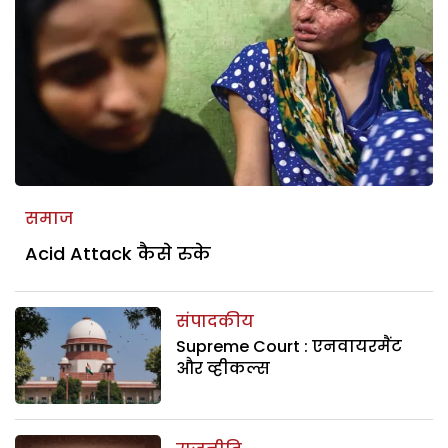
समाज
Acid Attack कैसे रुके
संपादकीय
Supreme Court : एनवायरमैंट
और व्हीकल्स