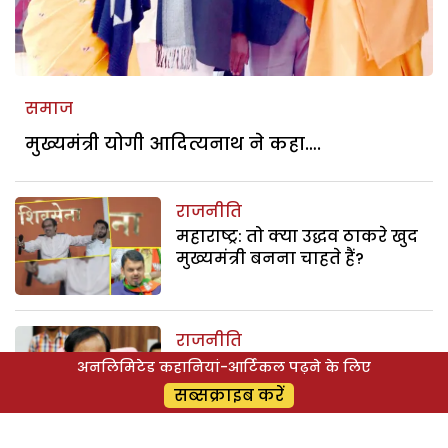
समाज
मुख्यमंत्री योगी आदित्यनाथ ने कहा….
राजनीति
महाराष्ट्र: तो क्या उद्धव ठाकरे खुद
मुख्यमंत्री बनना चाहते हैं?
राजनीति
चंद्रशेखर राव : हवन और यज्ञ के
अनलिमिटेड कहानियां-आर्टिकल पढ़ने के लिए
सहारे जीत का सपना
सब्सक्राइब करें