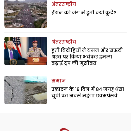
अंतरराष्ट्रीय
ईरान की जंग में हूती क्यों कूदे?
अंतरराष्ट्रीय
हूती विद्रोहियों ने यमन और सऊदी
अरब पर किया भयंकर हमला :
बढ़ाई ट्रंप की मुसीबत
समाज
उद्घाटन के 18 दिन में 84 जगह धंसा
यूपी का सबसे महंगा एक्सप्रेसवे