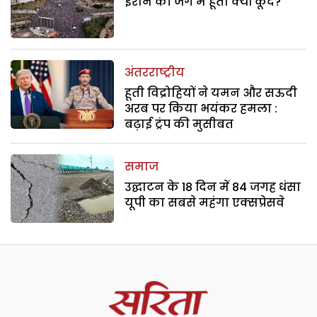
ईरान की जंग में हूती क्यों कूदे?
अंतरराष्ट्रीय
हूती विद्रोहियों ने यमन और सऊदी
अरब पर किया भयंकर हमला :
बढ़ाई ट्रंप की मुसीबत
समाज
उद्घाटन के 18 दिन में 84 जगह धंसा
यूपी का सबसे महंगा एक्सप्रेसवे