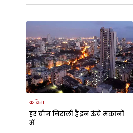
कविता
हर चीज निराली है इन ऊंचे मकानों
में