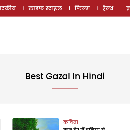
ई-मैगज़ीन
ऑडियो 
पादकीय
लाइफ स्टाइल
फिल्म
हेल्थ
क
Best Gazal In Hindi
कविता