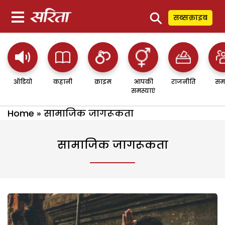
⚲
सब्सक्राइब
ऑडियो
कहानी
क्राइम
आपकी
राजनीति
सम
समस्याएं
Home
»
सामाजिक जागरूकता
सामाजिक जागरूकता