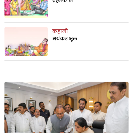
ब्रह्मफांस
कहानी
भयंकर भूल