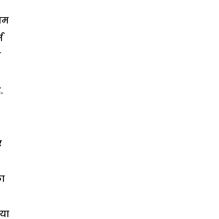
नाम
म
द
.
ए
का
 या