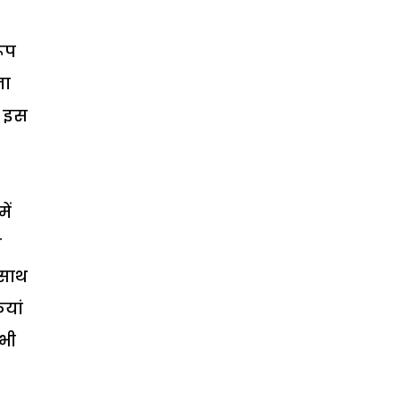
ूप
ना
. इस
ें
म
 साथ
ियां
 भी