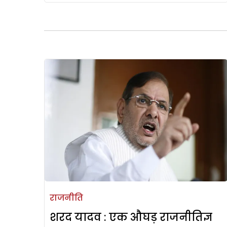
राजनीति
शरद यादव : एक औघड़ राजनीतिज्ञ