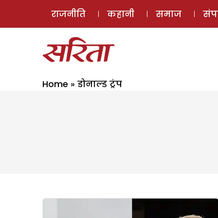
राजनीति
कहानी
समाज
सं
Home
»
डोनाल्ड ट्रंप