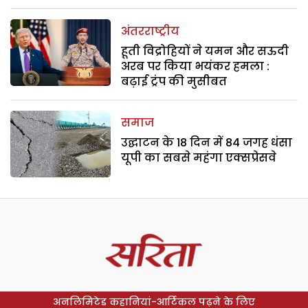
अंतरराष्ट्रीय
हूती विद्रोहियों ने यमन और सऊदी
अरब पर किया भयंकर हमला :
बढ़ाई ट्रंप की मुसीबत
समाज
उद्घाटन के 18 दिन में 84 जगह धंसा
यूपी का सबसे महंगा एक्सप्रेसवे
अनलिमिटेड कहानियां-आर्टिकल पढ़ने के लिए