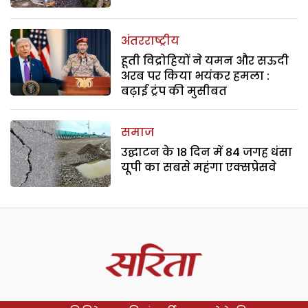
अंतरराष्ट्रीय
हूती विद्रोहियों ने यमन और सऊदी
अरब पर किया भयंकर हमला :
बढ़ाई ट्रंप की मुसीबत
समाज
उद्घाटन के 18 दिन में 84 जगह धंसा
यूपी का सबसे महंगा एक्सप्रेसवे