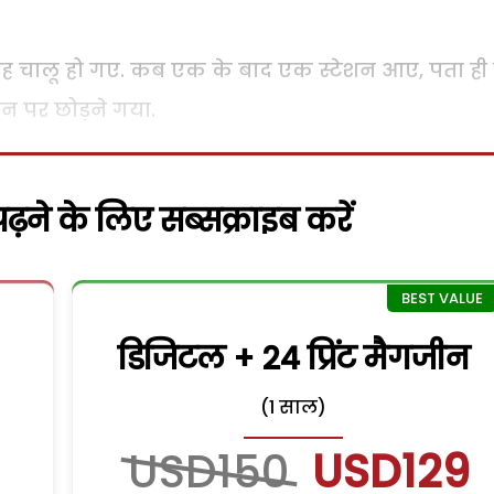
 तरह चालू हो गए. कब एक के बाद एक स्टेशन आए, पता ही 
न पर छोड़ने गया.
़ने के लिए सब्सक्राइब करें
डिजिटल + 24 प्रिंट मैगजीन
(1 साल)
USD150
USD129