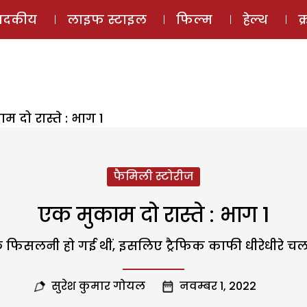
ई-मैगज़ीन
ऑडियो 
पादकीय
लाइफ स्टाइल
फिल्म
हेल्थ
क
 दो रास्ते : भाग 1
फैमिली स्टोरीज
एक मुकाम दो रास्ते : भाग 1
ं कुछ फिसलनी हो गई थीं, इसलिए ट्रैफिक काफी धीरेधीरे
सुरेश कुमार गोयल
नवम्बर 1, 2022