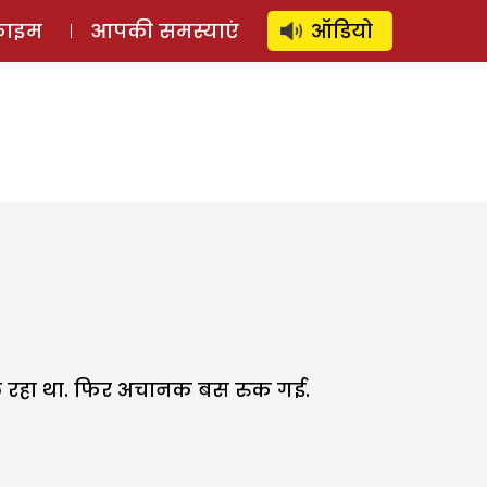
⚲
स्टोरी
लॉग इन
SUBSCRIBE
्राइम
आपकी समस्याएं
ऑडियो
 चल रहा था. फिर अचानक बस रुक गई.